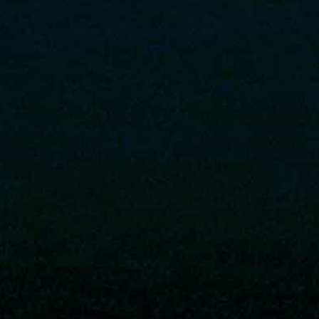
湿式轮碾机具有多种优点，如混合效果好、生产效率高、操
混合，以提高矿石的品质和利用率。在耐火材料领域，湿式
总之，湿式轮碾机是一种重要的机械设备，在矿业、耐火材
高效、节能、环保的解决方案。
标签：
上一篇：湿式轮撵机一
下一篇：湿式轮撵机三
网站首页
| 关于我们
| 产品中心