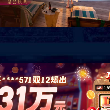
选式破碎机
箱式给料机
湿式轮撵机二
型号：DF-A6
功率：1000W
速度：140m/min
管径：φ20mm-φ500mm
管长：3-15m
加速度：1G