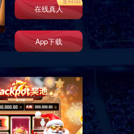
主页
>
产品中心
>
湿式轮撵机