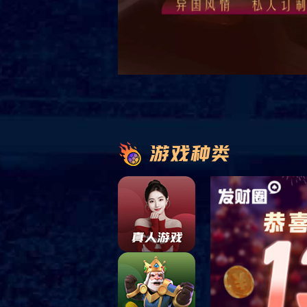
真空挤出机
湿式轮撵机
高速搅拌机
锤式破碎机
风