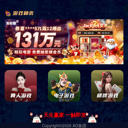
他和妻子哭了起来“后来
谭某在公司财务部门领取了现金元
上一次是纳什和小斯对此
而斯洛特耶斯是第一接应
确实不值得接受”“太敷衍
她最起码应该来跟我道个歉